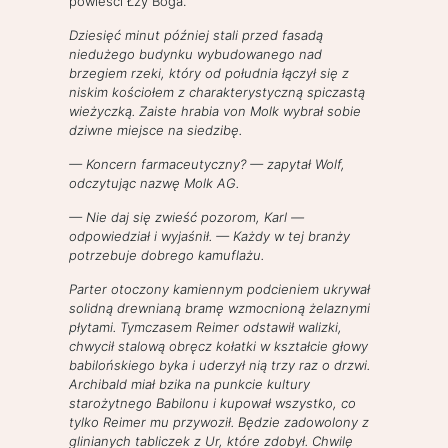
powieści Łzy Boga.
Dziesięć minut później stali przed fasadą
niedużego budynku wybudowanego nad
brzegiem rzeki, który od południa łączył się z
niskim kościołem z charakterystyczną spiczastą
wieżyczką. Zaiste hrabia von Molk wybrał sobie
dziwne miejsce na siedzibę.
— Koncern farmaceutyczny? — zapytał Wolf,
odczytując nazwę Molk AG.
— Nie daj się zwieść pozorom, Karl —
odpowiedział i wyjaśnił. — Każdy w tej branży
potrzebuje dobrego kamuflażu.
Parter otoczony kamiennym podcieniem ukrywał
solidną drewnianą bramę wzmocnioną żelaznymi
płytami. Tymczasem Reimer odstawił walizki,
chwycił stalową obręcz kołatki w kształcie głowy
babilońskiego byka i uderzył nią trzy raz o drzwi.
Archibald miał bzika na punkcie kultury
starożytnego Babilonu i kupował wszystko, co
tylko Reimer mu przywoził. Będzie zadowolony z
glinianych tabliczek z Ur, które zdobył. Chwilę