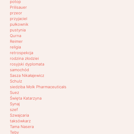
potop
Prilisauer
przeor
przyjaciel
pułkownik
pustynia
Qurna
Reimer
religia
retrospekcja
rodzina złodziei
rosyjski dyplomata
samochód
Sasza Nikałajewicz
Schulz
siedziba Molk Pharmaceuticals
Suez
Święta Katarzyna
Synaj
szef
Szwajcaria
taksówkarz
Tama Nasera
Teby