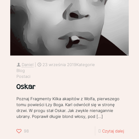
Daniel
|
23 września 2019
Kategorie
Blog
Postaci
Oskar
Poznaj Fragmenty Kilka akapitów z Wolfa, pierwszego
tomu powieści Łzy Boga. Karl odwrócił się w stronę
drzwi. W progu stał Oskar. Jak zwykle nienagannie
ubrany. Poprawił długie blond włosy, pod
[…]
98
Czytaj dalej