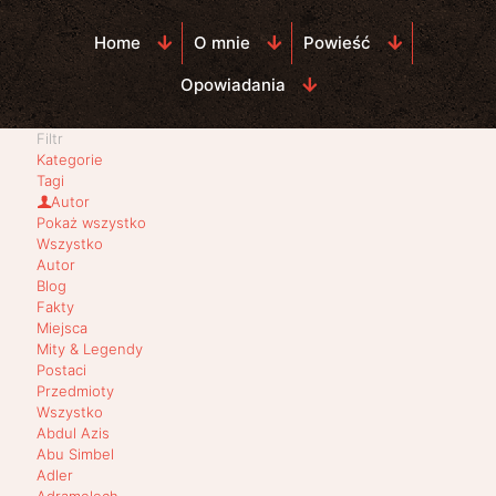
Home
O mnie
Powieść
Opowiadania
Filtr
Kategorie
Tagi
Autor
Pokaż wszystko
Wszystko
Autor
Blog
Fakty
Miejsca
Mity & Legendy
Postaci
Przedmioty
Wszystko
Abdul Azis
Abu Simbel
Adler