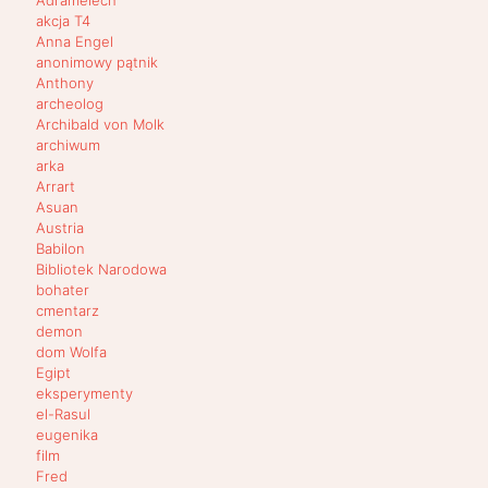
Adramelech
akcja T4
Anna Engel
anonimowy pątnik
Anthony
archeolog
Archibald von Molk
archiwum
arka
Arrart
Asuan
Austria
Babilon
Bibliotek Narodowa
bohater
cmentarz
demon
dom Wolfa
Egipt
eksperymenty
el-Rasul
eugenika
film
Fred