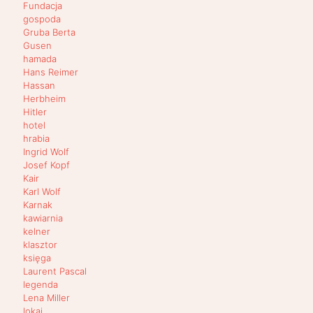
Fundacja
gospoda
Gruba Berta
Gusen
hamada
Hans Reimer
Hassan
Herbheim
Hitler
hotel
hrabia
Ingrid Wolf
Josef Kopf
Kair
Karl Wolf
Karnak
kawiarnia
kelner
klasztor
księga
Laurent Pascal
legenda
Lena Miller
lokaj