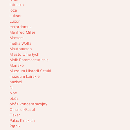
lotnisko
loża
Luksor
Luxor
majordomus
Manfred Miller
Marsam
matka Wolfa
Mauthausen
Miasto Umarłych
Molk Pharmaceuticals
Monako
Muzeum Historii Sztuki
muzeum kairskie
naziści
Nil
Noe
obóz
obóz koncentracyjny
Omar el-Rasul
Oskar
Pałac Kinskich
Pątnik